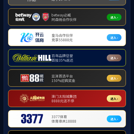
Member enterprises
成员企业
铜陵鑫克精细化工有限责任公司
铜陵国星化工有限责任公司
湖北永利yl23411集团化工股份有限公司
安徽中元化肥股份有限公司
安徽国泰化工有限公司
吉林永利yl23411集团农业科技发展有限责任公司