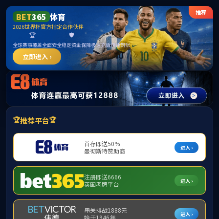
中国·yl23411(永利)集团官网-Officialwebsite
当前位置：
首页
>
关于永利yl23411集团
>
成员企业
永利yl23411集团简
成员企业
董事长寄语
介
大事记
企业荣誉
领导关怀